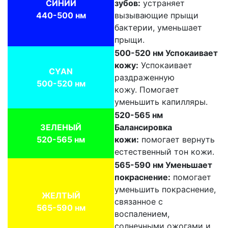
СИНИЙ
зубов:
устраняет
440-500 нм
вызывающие прыщи
бактерии, уменьшает
прыщи.
500-520 нм Успокаивает
кожу:
Успокаивает
CYAN
раздраженную
500-520 нм
кожу. Помогает
уменьшить капилляры.
520-565 нм
ЗЕЛЕНЫЙ
Балансировка
520-565 нм
кожи:
помогает вернуть
естественный тон кожи.
565-590 нм Уменьшает
покраснение:
помогает
уменьшить покраснение,
ЖЕЛТЫЙ
связанное с
565-590 нм
воспалением,
солнечными ожогами и