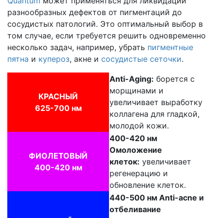
Quantum
может применяться для ликвидации
разнообразных дефектов от пигментаций до
сосудистых патологий. Это оптимальный выбор в
том случае, если требуется решить одновременно
несколько задач, например, убрать
пигментные
пятна
и
купероз
, акне и
сосудистые сеточки
.
Anti-Aging:
борется с
морщинами и
КРАСНЫЙ
увеличивает выработку
625-700 нм
коллагена для гладкой,
молодой кожи.
400-420 нм
Омоложение
ФИОЛЕТОВЫЙ
клеток:
увеличивает
400-420 нм
регенерацию и
обновление клеток.
440-500 нм Anti-acne и
отбеливание