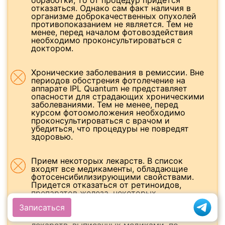
отказаться. Однако сам факт наличия в
организме доброкачественных опухолей
противопоказанием не является. Тем не
менее, перед началом фотовоздействия
необходимо проконсультироваться с
доктором.
Хронические заболевания в ремиссии. Вне
периодов обострения фотолечение на
аппарате IPL Quantum не представляет
опасности для страдающих хроническими
заболеваниями. Тем не менее, перед
курсом фотоомоложения необходимо
проконсультироваться с врачом и
убедиться, что процедуры не повредят
здоровью.
Прием некоторых лекарств. В список
входят все медикаменты, обладающие
фотосенсибилизирующими свойствами.
Придется отказаться от ретиноидов,
препаратов железа, некоторых
антибиотиков (тетрациклин и его
Записаться
производные). Под запретом также
антикоагулянты. Не стоит отказываться от
лекарств, выписанных медиками, по