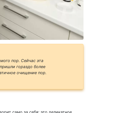
мого пор. Сейчас эта
 пришли гораздо более
атичное очищение пор.
орит само за себя: это деликатное,