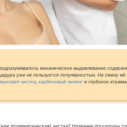
 подразумевалось механическое выдавливание содержи
цедура уже не пользуется популярностью. На смену ей
звуковая чистка
,
карбоновый пилинг
и глубокое атравм
или атравматическая) чистка? Название процедуры гов