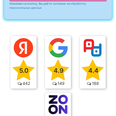
Нажимая на кнопку, Вы даёте согласие на
обработку
персональных данных
5.0
4.9
4.4
442
149
188