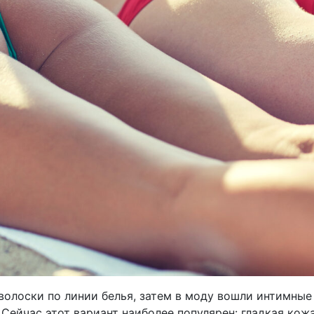
олоски по линии белья, затем в моду вошли интимные 
 Сейчас этот вариант наиболее популярен: гладкая кож