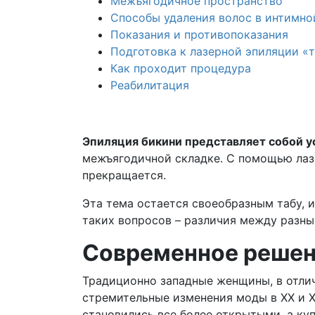
Межъягодичное пространство
Способы удаления волос в интимно
Показания и противопоказания
Подготовка к лазерной эпиляции «
Как проходит процедура
Реабилитация
Эпиляция бикини представляет собой у
межъягодичной складке. С помощью лазе
прекращается.
Эта тема остается своеобразным табу, 
таких вопросов – различия между разн
Современное реше
Традиционно западные женщины, в отличи
стремительные изменения моды в XX и X
становились все более открытыми, а куп