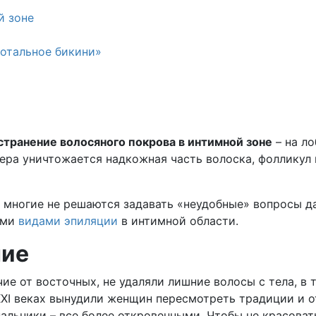
й зоне
тотальное бикини»
странение волосяного покрова в интимной зоне
– на ло
ра уничтожается надкожная часть волоска, фолликул 
и многие не решаются задавать «неудобные» вопросы 
ыми
видами эпиляции
в интимной области.
ние
е от восточных, не удаляли лишние волосы с тела, в 
XI веках вынудили женщин пересмотреть традиции и о
альники – все более откровенными. Чтобы не красоват