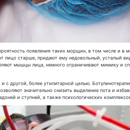
ероятность появления таких морщин, в том числе и в 
ают лицо старше, придают ему недовольный, усталый ви
абляют мышцы лица, немного ограничивают мимику и с
и с другой, более утилитарной целью. Ботулинотерап
озволяют значительно снизить выделение пота и избав
адоней и ступней, а также психологических комплексо