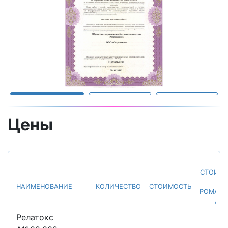
Цены
СТОИМ
У
НАИМЕНОВАНИЕ
КОЛИЧЕСТВО
СТОИМОСТЬ
РОМАН
А.К.
Релатокс