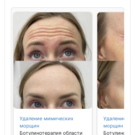
не позднее 65 лет.
пластической хирургии.
Удаление мимических
Удаление ми
морщин
морщин
Ботулинотерапия области
Ботулинотер