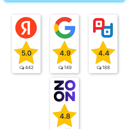
5.0
4.9
4.4
442
149
188
4.8