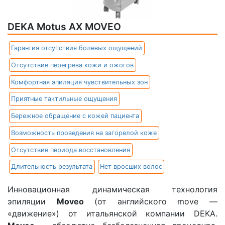
DEKA Motus AX MOVEO
I
Гарантия отсутствия болевых ощущений
Э
Отсутствие перегрева кожи и ожогов
Н
Комфортная эпиляция чувствительных зон
П
Приятные тактильные ощущения
Б
Бережное обращение с кожей пациента
О
Возможность проведения на загорелой коже
К
Отсутствие периода восстановления
З
А
Длительность результата
Нет вросших волос
н
Инновационная динамическая технология
в
эпиляции
Moveo
(от английского move —
л
«движение») от итальянской компании DEKA.
а