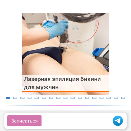
Лазерная эпиляция бикини
для мужчин
Смотрите также
Записаться