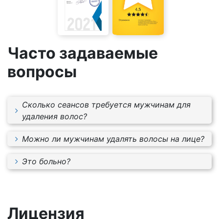
Часто задаваемые
вопросы
Сколько сеансов требуется мужчинам для
удаления волос?
В среднем 8 – 10.
Можно ли мужчинам удалять волосы на лице?
Да, можно.
Это больно?
Нет, процедура безболезненна. При обработке
чувствительных участков рекомендуется
использование анестезии или динамическая
Лицензия
эпиляция Moveo.