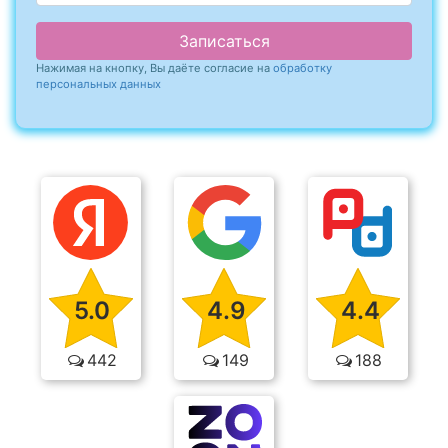
Записаться
Нажимая на кнопку, Вы даёте согласие на
обработку
персональных данных
5.0
4.9
4.4
442
149
188