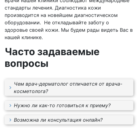
Врачи нашей клиники соблюдают международные
стандарты лечения. Диагностика кожи
производится на новейшем диагностическом
оборудовании. Не откладывайте заботу о
здоровье своей кожи. Мы будем рады видеть Вас в
нашей клинике.
Часто задаваемые
вопросы
Чем врач-дерматолог отличается от врача-
косметолога?
Врач-косметолог – это дерматолог (или
Нужно ли как-то готовиться к приему?
дерматовенеролог), прошедший
Желательно не использовать макияж, смыть
дополнительный курс обучения. Косметология
Возможна ли консультация онлайн?
лак с ногтей, воздержаться от использования
ориентирована на решение эстетических
Врачу-дерматологу необходимо оценить
укладочных средств – одним словом,
проблем, дерматологи же занимаются