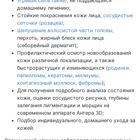
Угревая сыпь (акне),
не поддающаяся
домашнему лечению;
Стойкие покраснения кожи лица,
сосудистые
сеточки (розацеа)
;
Шелушение волосистой части головы,
перхоть, жирный блеск кожи лица
(себорейный дерматит);
Профилактический осмотр новообразований
кожи различной локализации, а также
быстрорастущих и изменяющихся (
родинки,
папилломы,
кератомы,
милиумы,
контагиозный моллюск,
фибромы
);
Для получения подробного анализа состояния
кожи, оценки сосудистого рисунка, глубины
залегания пигментации и морщин на
современном аппарате Антера 3D;
Подбор индивидуального, домашнего ухода за
кожей.