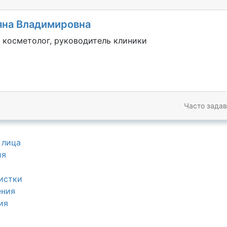
яна Владимировна
 косметолог, руководитель клиники
Часто зада
 лица
ия
истки
ения
ия