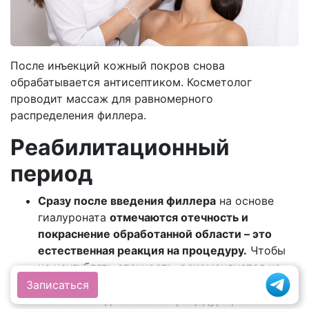
После инъекций кожный покров снова
обрабатывается антисептиком. Косметолог
проводит массаж для равномерного
распределения филлера.
Реабилитационный
период
Сразу после введения филлера
на основе
гиалуроната
отмечаются отечность и
покраснение обработанной области – это
естественная реакция на процедуру.
Чтобы
не усугублять отечность, рекомендуется не
употреблять алкогольные напитки в течение
Записаться
нескольких дней после процедуры, не