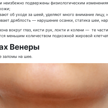
ди неизбежно подвержены физиологическим изменениям
кожи;
ют об уходе за шеей, уделяют много внимание лицу, н
вает дряблость — нарушение осанки, статика шеи, на
зона вокруг глаз, кисти рук, локти и колени — те час
тся меньшим количеством подкожной жировой клетчатк
ах Венеры
 заломы на шее.