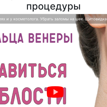
процедуры
ях и у косметолога. Убрать заломы на шее. Щитовидк