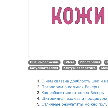
DOT-омоложение
Liftera
PRP-терапия
S
Ботулинотерапия
Контурная пластика
Мез
С чем связана дряблость шеи и к
Поговорим о кольцах Венеры
Как избавиться от колец Венеры
Щитовидная железа и процедуры
Отличные результаты можно полу