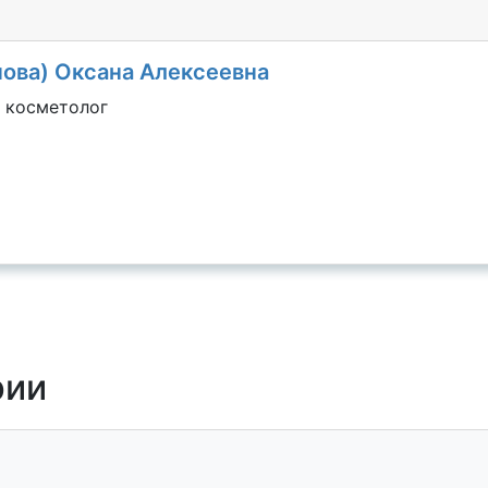
нова) Оксана Алексеевна
 косметолог
рии