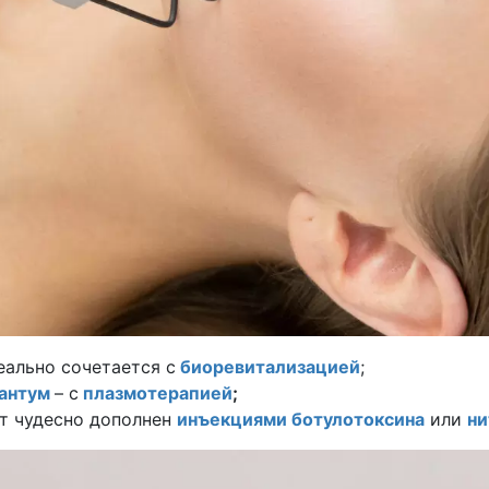
еально сочетается с
биоревитализацией
;
антум
– с
плазмотерапией
;
т чудесно дополнен
инъекциями ботулотоксина
или
ни