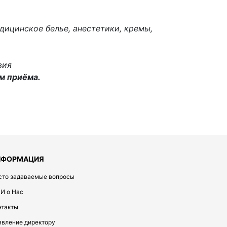
дицинское белье, анестетики, кремы,
вия
м приёма.
НФОРМАЦИЯ
сто задаваемые вопросы
И о Нас
нтакты
явление директору